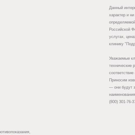
Данный интер
оренность
нию
характер и ни
в
определяемой
ом.
Российской Ф
услугах, цена
клинику "Под
Уважаемые кл
технические 
соответствие
Приносим изв
— они будут 
наименования
(800) 301-76-3
ротивопоказания,