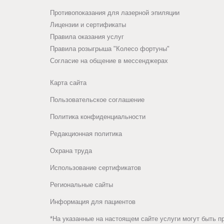
морщин
Высокая
к
реакций
Противопоказания для лазерной эпиляции
удовлетв
Поднятие
образова
Лицензии и сертификаты
сведены
пациенто
Правила оказания услуг
уголков
келоидов.
к
результат
Правила розыгрыша "Колесо фортуны"
рта.
минимуму.
Согласие на общение в мессенджерах
Возраст
В
Устранение
до
Карта сайта
составе
носогубных
18
также
Пользовательское соглашение
складок.
лет.
раствор
Политика конфиденциальности
из
Запрещено
Мгновенный
Редакционная политика
гидро-
вводить
эффект
Охрана труда
и
препарат
виден
дигидрофосфатов
в
сразу
Использование сертификатов
калия
кожу
после
Региональные сайты
и
вокруг
процедуры,
Информация для пациентов
натрия,
глазниц
однако,
*На указанные на настоящем сайте услуги могут быть п
называемый
(веки,
оценить