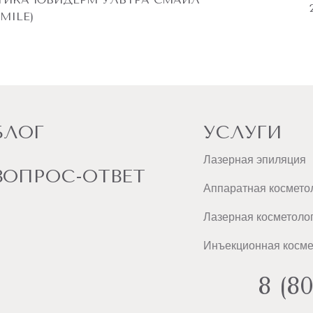
MILE)
ненность
ь
я.
ы.
тельный
ие
ия
и
БЛОГ
УСЛУГИ
нные
Лазерная эпиляция
ние
ВОПРОС-ОТВЕТ
ния.
Аппаратная космето
ия
Лазерная косметоло
ния.
я
Инъекционная косме
ой
ой
лянтов.
8 (8
.
ть