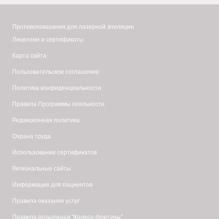
острой
форме;
Противопоказания для лазерной эпиляции
Лицензии и сертификаты
наличие
Карта сайта
острого
Пользовательское соглашение
инфекционного
процесса
Политика конфиденциальности
(в
Правила Программы лояльности
том
Редакционная политика
числе
Охрана труда
кожные
Использование сертификатов
воспаления)
в
Региональные сайты
области
Информация для пациентов
проведения
Правила оказания услуг
пилинга;
Правила розыгрыша "Колесо фортуны"