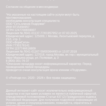
индивидуальная
Согласие на общение в мессенджерах
непереносимость
*На указанные на настоящем сайте услуги могут быть
противопоказания,
любого
необходима консультация специалиста
ООО "Сеть клиник Подружки"
компонента,
ИНН 9715494957
ОГРН 1247700659007
который
Лицензия № Л041-01137-77/01957952 от 07.03.2025
Юридический адрес: 125009, г. Москва, Леонтьевский переулок, д.
входит
21/1, стр. 1
ООО «ВоркСити»
в
ИНН 7730178141
ОГРН 1157746618809
состав
Лицензия № Л041-01167-59/00364493 от 13.07.2018
Юридический адрес: 127018, город Москва, вн.тер.г. муниципальный
пилинга;
округ Марьина роща, ул. Полковая, д. 3
8 (800) 301-76-37
*Описание процедур носит информационный характер. Перед
проведением любой процедуры
нарушение
проводится очная консультация врача клиники «Подружки».
целостности
© «Podruge.ru», 2020 - 2026 г. Все права защищены.
кожных
покровов
Данный интернет-сайт носит исключительно информационный
в
характер и ни при каких условиях не является публичной офертой,
определяемой положениями Статьи 437 (2) Гражданского кодекса
обрабатываемой
Российской Федерации. Для получения подробной информации об
услугах, ценах и спецпредложениях, пожалуйста, обратитесь в
зоне;