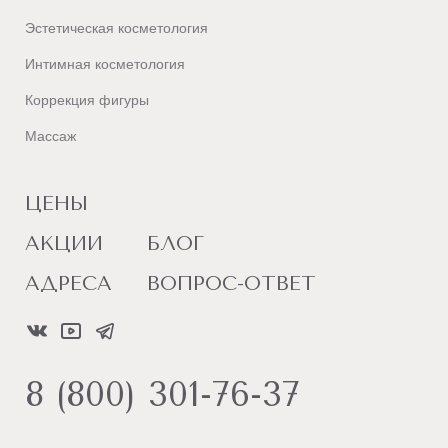
привел
Эстетическая косметология
к
Интимная косметология
желаемому
результату.:
Коррекция фигуры
Массаж
онкологические
заболевания;
ЦЕНЫ
сахарный
АКЦИИ
БЛОГ
диабет;
АДРЕСА
ВОПРОС-ОТВЕТ
беременность
и
период
лактации;
8 (800) 301-76-37
герпес
в