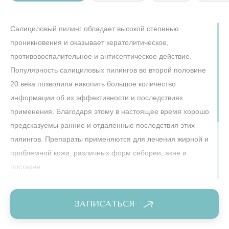
Салициловый пилинг обладает высокой степенью
проникновения и оказывает кератолитическое,
противовоспалительное и антисептическое действие.
Популярность салициловых пилингов во второй половине
20 века позволила накопить большое количество
информации об их эффективности и последствиях
применения. Благодаря этому в настоящее время хорошо
предсказуемы ранние и отдаленные последствия этих
пилингов. Препараты применяются для лечения жирной и
проблемной кожи, различных форм себореи, акне и
постакне.
Форма выпуска
ЗАПИСАТЬСЯ
Флакон 30 мл.
* Является изделием медицинского назначения.
Пилинг