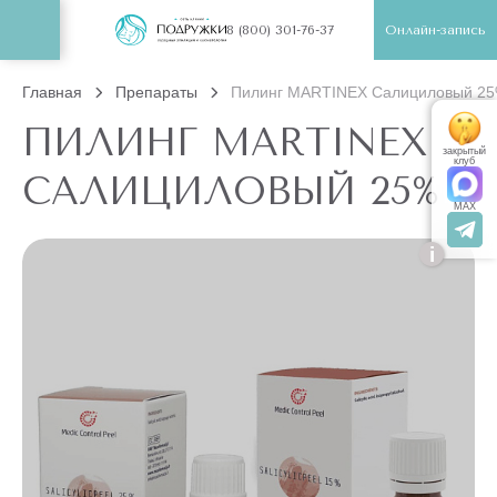
Онлайн-запись
8 (800) 301-76-37
Главная
Препараты
Пилинг MARTINEX Салициловый 2
ПИЛИНГ MARTINEX
закрытый
клуб
САЛИЦИЛОВЫЙ 25%
MAX
i