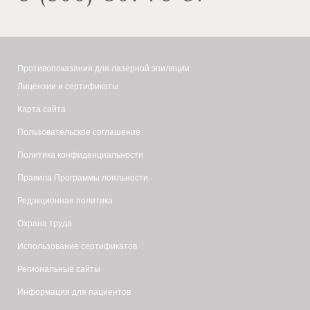
клетки
Для
в
заболевания
сосудистого
митохондрии
крови,
этапа
с
нарушение
Противопоказания для лазерной эпиляции
мезотерапии.
целью
свертываемости
Лицензии и сертификаты
их
(гемофилия);
Карта сайта
конечного
Пользовательское соглашение
наличие
окисления.
воспалительного
Политика конфиденциальности
Кофеин.
процесса
Правила Программы лояльности
Ингибитор
в
Редакционная политика
фосфодиэстеразы.
области
Охрана труда
Фосфодизстераза
проведения,
–
Использование сертификатов
герпес,
фермент,
открытые
Региональные сайты
расщепляющий
раны;
Информация для пациентов
цАМФ