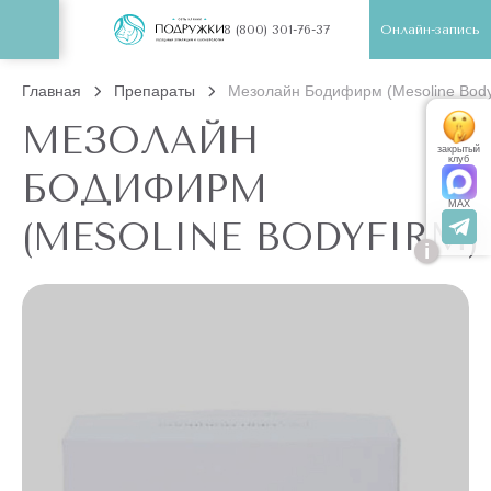
Онлайн-запись
8 (800) 301-76-37
Главная
Препараты
Мезолайн Бодифирм (Mesoline Body
МЕЗОЛАЙН
закрытый
клуб
БОДИФИРМ
MAX
(MESOLINE BODYFIRM)
i