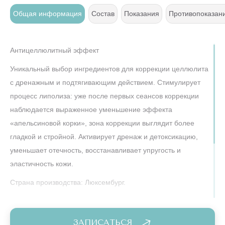
т
Общая информация
Состав
Показания
Противопоказан
Антицеллюлитный эффект
Уникальный выбор ингредиентов для коррекции целлюлита
с дренажным и подтягивающим действием. Стимулирует
процесс липолиза: уже после первых сеансов коррекции
наблюдается выраженное уменьшение эффекта
«апельсиновой корки», зона коррекции выглядит более
гладкой и стройной. Активирует дренаж и детоксикацию,
уменьшает отечность, восстанавливает упругость и
эластичность кожи.
Страна производства: Люксембург.
Курс: 1 раз в 7-10 дней*5-6 процедур.
Упаковка
ЗАПИСАТЬСЯ