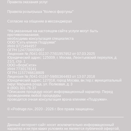
Правила оказания услуг
простуда,
и
острая
цГМФ.
Правила розыгрыша "Колесо фортуны"
вирусная
В
Согласие на общение в мессенджерах
или
случае
*На указанные на настоящем сайте услуги могут быть
противопоказания,
бактериальная
подавления
необходима консультация специалиста
ООО "Сеть клиник Подружки"
инфекция;
активности
ИНН 9715494957
ОГРН 1247700659007
фосфодиэстеразы
Лицензия № Л041-01137-77/01957952 от 07.03.2025
склонность
Юридический адрес: 125009, г. Москва, Леонтьевский переулок, д.
возникает
21/1, стр. 1
к
ООО «ВоркСити»
стимуляция
ИНН 7730178141
образованию
ОГРН 1157746618809
адренорецепторов
Лицензия № Л041-01167-59/00364493 от 13.07.2018
келоидных
Юридический адрес: 127018, город Москва, вн.тер.г. муниципальный
с
округ Марьина роща, ул. Полковая, д. 3
8 (800) 301-76-37
рубцов.
последующим
*Описание процедур носит информационный характер. Перед
проведением любой процедуры
разрушением
проводится очная консультация врача клиники «Подружки».
Команда
жиров
© «Podruge.ru», 2020 - 2026 г. Все права защищены.
экспертов
до
сети
глицерина
Данный интернет-сайт носит исключительно информационный
клиник
характер и ни при каких условиях не является публичной офертой,
и