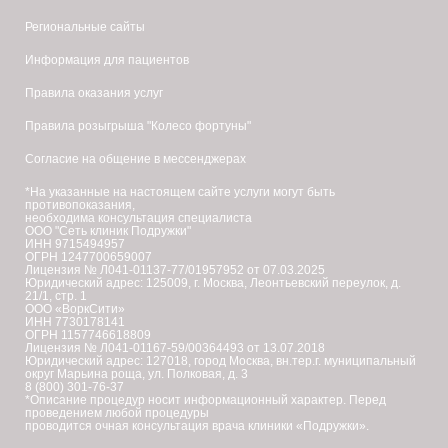
области
Региональные сайты
после
Информация для пациентов
блефаропластики.
Правила оказания услуг
Правила розыгрыша "Колесо фортуны"
Согласие на общение в мессенджерах
*На указанные на настоящем сайте услуги могут быть
противопоказания,
необходима консультация специалиста
ООО "Сеть клиник Подружки"
ИНН 9715494957
ОГРН 1247700659007
Лицензия № Л041-01137-77/01957952 от 07.03.2025
Юридический адрес: 125009, г. Москва, Леонтьевский переулок, д.
21/1, стр. 1
ООО «ВоркСити»
ИНН 7730178141
ОГРН 1157746618809
Лицензия № Л041-01167-59/00364493 от 13.07.2018
Юридический адрес: 127018, город Москва, вн.тер.г. муниципальный
округ Марьина роща, ул. Полковая, д. 3
8 (800) 301-76-37
*Описание процедур носит информационный характер. Перед
проведением любой процедуры
проводится очная консультация врача клиники «Подружки».