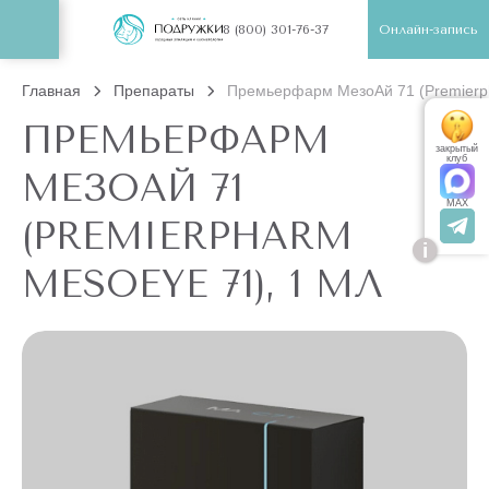
Онлайн-запись
8 (800) 301-76-37
Главная
Препараты
Премьерфарм МезоАй 71 (Premierp
ПРЕМЬЕРФАРМ
закрытый
клуб
МЕЗОАЙ 71
MAX
(PREMIERPHARM
i
MESOEYE 71), 1 МЛ