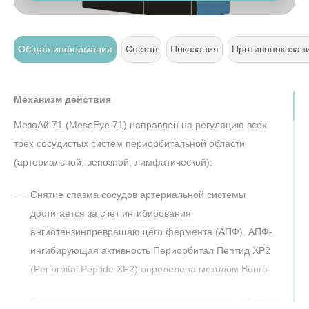
т
Общая информация
Состав
Показания
Противопоказан
Механизм действия
МезоАй 71 (MesoEye 71) направлен на регуляцию всех
трех сосудистых систем периорбитальной области
(артериальной, венозной, лимфатической):
Снятие спазма сосудов артериальной системы
достигается за счет ингибирования
ангиотензинпревращающего фермента (АПФ). АПФ-
ингибирующая активность Периорбитал Пептид ХР2
(Periorbital Peptide ХР2) определена методом Вонга.
При расщеплении флуоресцентно меченого субстрата