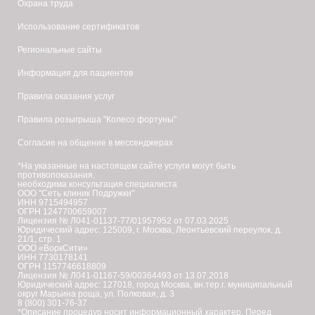
Охрана труда
собственных
начинают
Использование сертификатов
стволовых
работать.
клеток;
Те,
Региональные сайты
повышает
кто
Информация для пациентов
синтетическую
использовал
Правила оказания услуг
активность
лечение
Правила розыгрыша "Колесо фортуны"
фибробластов
Мезо-
в
Вартон
Согласие на общение в мессенджерах
коже
199
*На указанные на настоящем сайте услуги могут быть
противопоказания,
собственных
(Premierpharm
необходима консультация специалиста
ООО "Сеть клиник Подружки"
стволовых
Meso-
ИНН 9715494957
ОГРН 1247700659007
клеток;
Wharton
Лицензия № Л041-01137-77/01957952 от 07.03.2025
Юридический адрес: 125009, г. Москва, Леонтьевский переулок, д.
повышает
199),
21/1, стр. 1
ООО «ВоркСити»
синтетическую
показали
ИНН 7730178141
ОГРН 1157746618809
активность
значительное
Лицензия № Л041-01167-59/00364493 от 13.07.2018
Юридический адрес: 127018, город Москва, вн.тер.г. муниципальный
фибробластов,
округ Марьина роща, ул. Полковая, д. 3
увеличение
8 (800) 301-76-37
*Описание процедур носит информационный характер. Перед
способствуя
восстановления