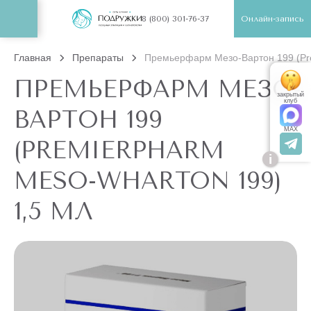
Онлайн-запись
8 (800) 301-76-37
Главная
Препараты
Премьерфарм Мезо-Вартон 199 (Pre
ПРЕМЬЕРФАРМ МЕЗО-
закрытый
клуб
ВАРТОН 199
MAX
(PREMIERPHARM
i
MESO-WHARTON 199)
1,5 МЛ