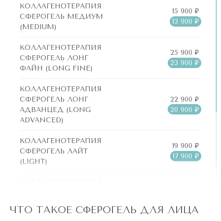
Гиалуроновая
КОЛЛАГЕНОТЕРАПИЯ
эстетическими
15 900 ₽
кислота.
Непереносимость
СФЕРОГЕЛЬ МЕДИУМ
недостатками
13 900 ₽
(MEDIUM)
белков
как:
Фруктоза.
животного
КОЛЛАГЕНОТЕРАПИЯ
25 900 ₽
происхождения.
Возрастные
СФЕРОГЕЛЬ ЛОНГ
Глюкоза.
23 900 ₽
ФАЙН (LONG FINE)
изменения
Онкологические
Моносахариды.
(морщины,
КОЛЛАГЕНОТЕРАПИЯ
заболевания.
складки,
22 900 ₽
СФЕРОГЕЛЬ ЛОНГ
Аминокислоты.
20 900 ₽
АДВАНЦЕД (LONG
заломы).
Аутоиммунные
ADVANCED)
заболевания.
Витамины.
Сосудистые
КОЛЛАГЕНОТЕРАПИЯ
19 900 ₽
патологии
Сахарный
СФЕРОГЕЛЬ ЛАЙТ
Аминокислоты.
17 900 ₽
(купероз,
(LIGHT)
диабет.
розацеа).
Моносахариды.
КОЛЛАГЕНОТЕРАПИЯ
Активные
24 900 ₽
СФЕРОГЕЛЬ МЕДИУМ
Лечение
22 900 ₽
Глюкозамины.
воспалительные
(MEDIUM)
ЧТО ТАКОЕ СФЕРОГЕЛЬ ДЛЯ ЛИЦА
акне.
процессы.