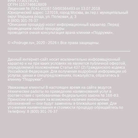
ИНН 7730178141
ОГРН 1157746618809
Лицензия № Л041-01167-59/00364493 от 13.07.2018
Юридический адрес: 127018, город Москва, вн.тер.г. муниципальный
округ Марьина роща, ул. Полковая, д. 3
8 (800) 301-76-37
*Описание процедур носит информационный характер. Перед
проведением любой процедуры
проводится очная консультация врача клиники «Подружки».
© «Podruge.ru», 2020 - 2026 г. Все права защищены.
Данный интернет-сайт носит исключительно информационный
характер и ни при каких условиях не является публичной офертой,
определяемой положениями Статьи 437 (2) Гражданского кодекса
Российской Федерации. Для получения подробной информации об
услугах, ценах и спецпредложениях, пожалуйста, обратитесь в
клинику "Подружки".
Уважаемые клиенты! В настоящее время на сайте ведутся
технические работы по приведению наименований услуг в
соответствие с требованиями Федерального закона № 168-ФЗ.
Приносим извинения за возможное наличие иноязычных
обозначений — они будут заменены в ближайшее время. Для
уточнения наименования и стоимости процедур обращайтесь по
телефону: 8 (800) 301-76-37