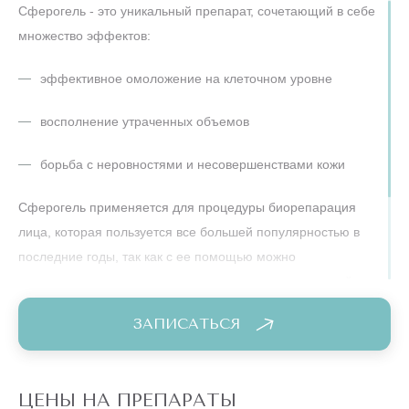
Сферогель - это уникальный препарат, сочетающий в себе
множество эффектов:
эффективное омоложение на клеточном уровне
восполнение утраченных объемов
борьба с неровностями и несовершенствами кожи
Сферогель применяется для процедуры биорепарация
лица, которая пользуется все большей популярностью в
последние годы, так как с ее помощью можно
перезапустить процессы регенерации кожи, вернуть ей
упругость, свежесть, гладкость и молодость!
ЗАПИСАТЬСЯ
Препарат
Инъекции
Сферогель
не
препарата
обладает
ЦЕНЫ НА ПРЕПАРАТЫ