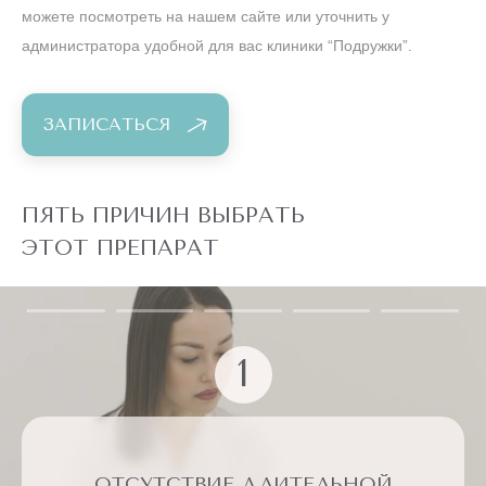
можете посмотреть на нашем сайте или уточнить у
администратора удобной для вас клиники “Подружки”.
ЗАПИСАТЬСЯ
ПЯТЬ ПРИЧИН ВЫБРАТЬ
ЭТОТ ПРЕПАРАТ
3
2
5
4
1
МОЖНО СОЧЕТАТЬ С ДРУГИМИ
КЛИНИЧЕСКИ ОДОБРЕННЫЙ
ОТСУТСТВИЕ ДЛИТЕЛЬНОЙ